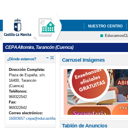
Pa
co
pri
NUESTRO CENTRO
EducamosC
ACCESO A LA UNIVE
CRFP
CEPA Altomira, Tarancón (Cuenca)
GARANTÍA JUVENIL D
¿Dónde estamos?
Carrusel Imágenes
EL FONDO SOCIAL EU
Dirección Completa:
Plaza de España, s/n.
16400, Tarancón
(Cuenca)
Teléfonos:
969322542
Fax:
969322642
Correo electrónico:
16003657.cepa@educastillalamancha.es
Tablón de Anuncios