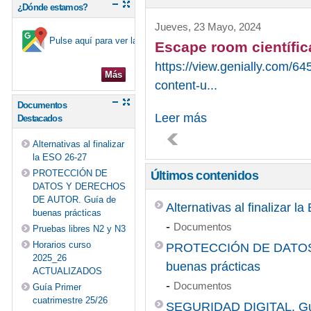
¿Dónde estamos?
Jueves, 23 Mayo, 2024
Pulse aquí para ver la ubicación en el mapa
Escape room científic
https://view.genially.com/
Más
content-u...
Documentos
Leer más
Destacados
Alternativas al finalizar
la ESO 26-27
PROTECCIÓN DE
Últimos contenidos
DATOS Y DERECHOS
DE AUTOR. Guía de
Alternativas al finalizar l
buenas prácticas
-
Documentos
Pruebas libres N2 y N3
Horarios curso
PROTECCIÓN DE DATOS
2025_26
buenas prácticas
ACTUALIZADOS
-
Documentos
Guía Primer
cuatrimestre 25/26
SEGURIDAD DIGITAL. Guí