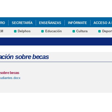
Pasar al
contenido
principal
TRO
SECRETARÍA
ENSEÑANZAS
INFÓRMATE
ACCESO A 
LM
Delphos
Educación
Cultura
Depor
NIL DE FP BÁSICA DE ACTIVIDADES AUXILIARES DE AGRICULTURA.
ación sobre becas
 sobre becas
udiantes.docx