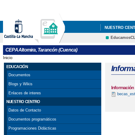
NUESTRO CEN
EducamosC
GARANTÍA JUVE
CEPA Altomira, Tarancón (Cuenca)
Inicio
Se encuentra usted aquí
Inform
EDUCACIÓN
Documentos
Blogs y Wikis
Información
Enlaces de interes
becas_est
NUESTRO CENTRO
Datos de Contacto
Documentos programáticos
Programaciones Didácticas