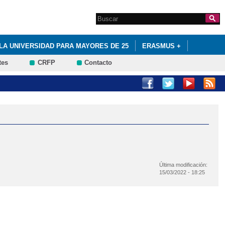
Search this site
Formulario de
búsqueda
LA UNIVERSIDAD PARA MAYORES DE 25
ERASMUS +
tes
CRFP
Contacto
 FINANCIADA POR EL FONDO SOCIAL EUROPEO
Última modificación:
15/03/2022 - 18:25