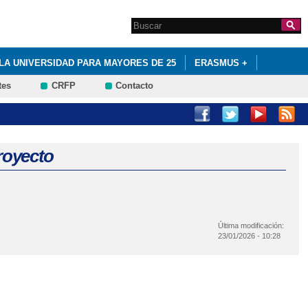
Search this site
Formulario de
búsqueda
LA UNIVERSIDAD PARA MAYORES DE 25
ERASMUS +
tes
CRFP
Contacto
 FINANCIADA POR EL FONDO SOCIAL EUROPEO
royecto
Última modificación:
23/01/2026 - 10:28