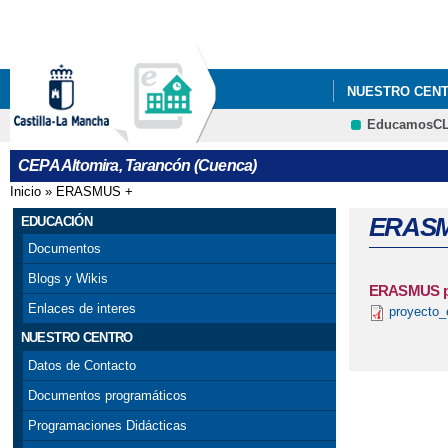
NUESTRO CEN
EducamosC
GARANTÍA JUVE
CEPA Altomira, Tarancón (Cuenca)
Inicio
»
ERASMUS +
Se encuentra usted aquí
ERASMU
EDUCACIÓN
Documentos
Blogs y Wikis
ERASMUS pow
Enlaces de interes
proyecto_
NUESTRO CENTRO
Datos de Contacto
Documentos programáticos
Programaciones Didácticas