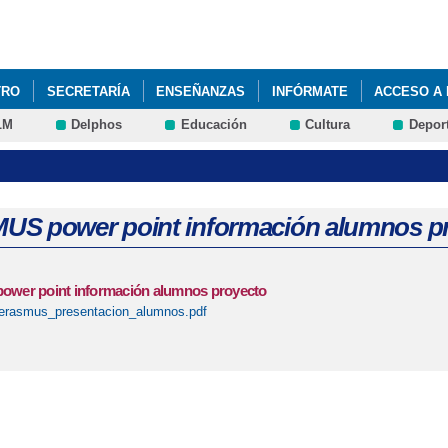
Pasar al
contenido
principal
TRO
SECRETARÍA
ENSEÑANZAS
INFÓRMATE
ACCESO A 
LM
Delphos
Educación
Cultura
Depor
NIL DE FP BÁSICA DE ACTIVIDADES AUXILIARES DE AGRICULTURA.
S power point información alumnos p
er point información alumnos proyecto
erasmus_presentacion_alumnos.pdf