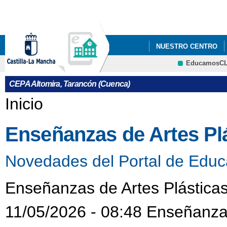
Pa
co
pri
NUESTRO CENTRO
EducamosC
ACCESO A LA UNIVE
CRFP
CEPA Altomira, Tarancón (Cuenca)
GARANTÍA JUVENIL D
Se encuentra usted aquí
Inicio
EL FONDO SOCIAL EU
Enseñanzas de Artes Pl
Novedades del Portal de Educ
Enseñanzas de Artes Plásticas
11/05/2026 - 08:48 Enseñanzas