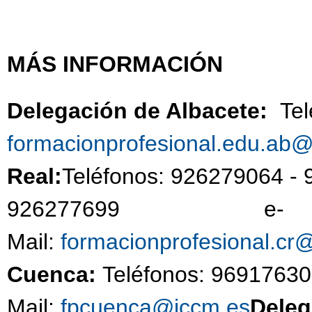
MÁS INFORMACIÓN
Delegación de Albacete:
Te
formacionprofesional.edu.ab
Real:
Teléfonos: 926279064 -
926277699 e-
Mail:
formacionprofesional.cr
Cuenca:
Teléfonos: 96917630
Mail:
fpcuenca@jccm.es
Deleg