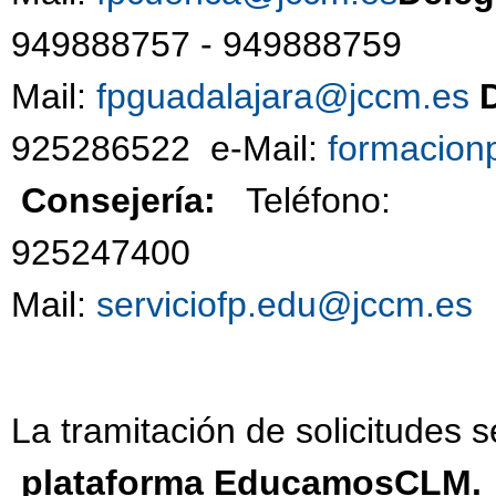
949888757 - 94988
Mail:
fpguadalajara@jccm.es
925286522 e-Mail:
formacion
Consejería:
Teléfono:
92524740
Mail:
serviciofp.edu@jccm.es
La tramitación de solicitudes s
plataforma EducamosCLM.