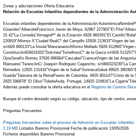
Zonas y adscripciones Oferta Educativa
Relación de Escuelas Infantiles dependientes de la Administración A
Escuelas infantiles dependientes de la Administración AutonómicaNombre
Girasoles"AlbaceteFrancisco Javier de Moya, 62967 227902"El Pilar"Alba
15 42"La Comedia"AlmagroPº de la Estación 4926 860391"El Castillo"Bola
220919"Alfonso X"Ciudad RealCº del Campillo 15926 213633"Virgen de l
s/n926 800133"La Ínsula"ManzanaresAlfonso Mellado 5926 612865"Virgen d
Constitución926631502"Dulcinea"TomellosoCº de la Garza s/n926 513257"C
OjosSerafín Romeu 37926 896964"Cascabel"CuencaVirgen de las Angustias
Riánsares"TarancónC/ Joaquín Rodriguez Cagancho, s/n969323230"La Cam
Remedios 12925 131416"Virgen de la Salud"SonsecaSalud 49925 380365"El A
Guarda"Talavera de la ReinaPaseo de Colombia, 4925 801147"Cristo de la S
2925 596878" El Olivo"ToledoAvda. Portugal, 14925 224816"La Cigarra"Tol
Además puede consultar la oferta educativa en el
Registro de Centros Doc
Busque el centro deseado según su código, ubicación, tipo de centro, ense
Preguntas Frecuentes
Preguntas frecuentes sobre el proceso de Admisión en Escuelas Infantile
3.19 MB
Listados Baremo Provisional Fecha de publicación 13/05/2026
Ficheros disponibles Baremo Provisional