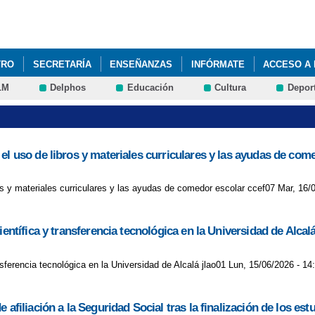
Pasar al
contenido
principal
TRO
SECRETARÍA
ENSEÑANZAS
INFÓRMATE
ACCESO A 
LM
Delphos
Educación
Cultura
Depor
NIL DE FP BÁSICA DE ACTIVIDADES AUXILIARES DE AGRICULTURA.
el uso de libros y materiales curriculares y las ayudas de com
os y materiales curriculares y las ayudas de comedor escolar ccef07 Mar, 16/
entífica y transferencia tecnológica en la Universidad de Alcal
nsferencia tecnológica en la Universidad de Alcalá jlao01 Lun, 15/06/2026 - 14
 afiliación a la Seguridad Social tras la finalización de los e