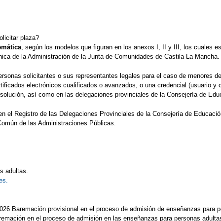
licitar plaza?
emática
, según los modelos que figuran en los anexos I, II y III, los cuales e
ca de la Administración de la Junta de Comunidades de Castila La Mancha.
ersonas solicitantes o sus representantes legales para el caso de menores d
ificados electrónicos cualificados o avanzados, o una credencial (usuario y co
esolución, así como en las delegaciones provinciales de la Consejería de Edu
 el Registro de las Delegaciones Provinciales de la Consejería de Educación,
 Común de las Administraciones Públicas.
s adultas.
es.
026 Baremación provisional en el proceso de admisión de enseñanzas para p
 baremación en el proceso de admisión en las enseñanzas para personas adulta