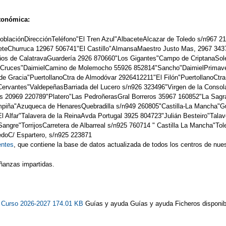
utonómica:
PoblaciónDirecciónTeléfono"El Tren Azul"AlbaceteAlcazar de Toledo s/n967
ceteChurruca 12967 506741"El Castillo"AlmansaMaestro Justo Mas, 2967 343
ños de CalatravaGuardería 2926 870660"Los Gigantes"Campo de CriptanaSole
as Cruces"DaimielCamino de Molemocho 55926 852814"Sancho"DaimielPrimav
e Gracia"PuertollanoCtra de Almodóvar 2926412211"El Filón"PuertollanoCt
ervantes"ValdepeñasBarriada del Lucero s/n926 323496"Virgen de la Consol
 20969 220789"Platero"Las PedroñerasGral Borreros 35967 160852"La Sagr
piña"Azuqueca de HenaresQuebradilla s/n949 260805"Castilla-La Mancha"G
lfar"Talavera de la ReinaAvda Portugal 3925 804723"Julián Besteiro"Talave
angre"TorrijosCarretera de Albarreal s/n925 760714 " Castilla La Mancha"To
edoC/ Espartero, s/n925 223871
entes
, que contiene la base de datos actualizada de todos los centros de nu
ñanzas impartidas.
s. Curso 2026-2027 174.01 KB
Guías y ayuda Guías y ayuda Ficheros disponi