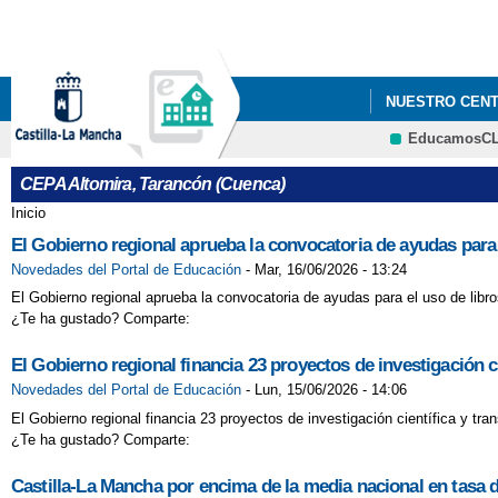
NUESTRO CEN
EducamosC
GARANTÍA JUVE
CEPA Altomira, Tarancón (Cuenca)
Inicio
Se encuentra usted aquí
El Gobierno regional aprueba la convocatoria de ayudas para 
Novedades del Portal de Educación
-
Mar, 16/06/2026 - 13:24
El Gobierno regional aprueba la convocatoria de ayudas para el uso de libr
¿Te ha gustado? Comparte:
El Gobierno regional financia 23 proyectos de investigación ci
Novedades del Portal de Educación
-
Lun, 15/06/2026 - 14:06
El Gobierno regional financia 23 proyectos de investigación científica y tra
¿Te ha gustado? Comparte:
Castilla-La Mancha por encima de la media nacional en tasa de