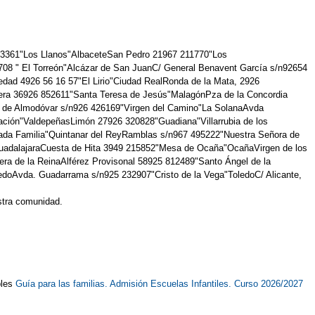
 213361"Los Llanos"AlbaceteSan Pedro 21967 211770"Los
708 " El Torreón"Alcázar de San JuanC/ General Benavent García s/n92654
dad 4926 56 16 57"El Lirio"Ciudad RealRonda de la Mata, 2926
era 36926 852611"Santa Teresa de Jesús"MalagónPza de la Concordia
ra de Almodóvar s/n926 426169"Virgen del Camino"La SolanaAvda
ación"ValdepeñasLimón 27926 320828"Guadiana"Villarrubia de los
ada Familia"Quintanar del ReyRamblas s/n967 495222"Nuestra Señora de
uadalajaraCuesta de Hita 3949 215852"Mesa de Ocaña"OcañaVirgen de los
ra de la ReinaAlférez Provisonal 58925 812489"Santo Ángel de la
ledoAvda. Guadarrama s/n925 232907"Cristo de la Vega"ToledoC/ Alicante,
estra comunidad.
bles
Guía para las familias. Admisión Escuelas Infantiles. Curso 2026/2027