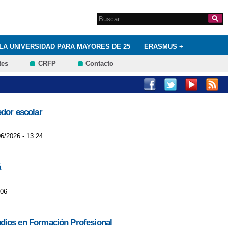
Search this site
Formulario de
búsqueda
LA UNIVERSIDAD PARA MAYORES DE 25
ERASMUS +
tes
CRFP
Contacto
 FINANCIADA POR EL FONDO SOCIAL EUROPEO
edor escolar
06/2026 - 13:24
á
:06
studios en Formación Profesional