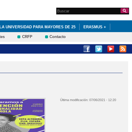
Search this site
Formulario de
búsqueda
LA UNIVERSIDAD PARA MAYORES DE 25
ERASMUS +
tes
CRFP
Contacto
 FINANCIADA POR EL FONDO SOCIAL EUROPEO
Última modificación:
07/06/2021 - 12:20