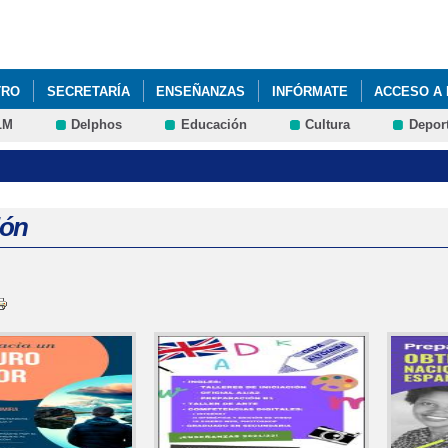
Pasar al
contenido
principal
TRO
SECRETARÍA
ENSEÑANZAS
INFÓRMATE
ACCESO A 
LM
Delphos
Educación
Cultura
Depor
NIL DE FP BÁSICA DE ACTIVIDADES AUXILIARES DE AGRICULTURA.
ión